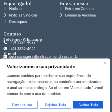
Fique ligado!
Fale Conosco
Notícias
Entre em Contato
Notícias Sindicais
Denúncia Anônima
Destaques
Contato
Telefone/Whatsapp
(43) 3324-4022
(43) 3324-4022
E-mail
secretariageral@sintracomlondrina.com.br
tesouraria@sintracomlondrina.com.br
Valorizamos a sua privacidade
presidencia@sintracomlondrina.com.br
Endereço
Usamos cookies para melhorar sua experiência de
Rua Sergipe, 598 – Ed. Tókyo, Sl. 107 – Londrina –
navegação, exibir anúncios ou conteúdo personalizados
Paraná – CEP: 86010-913
e analisar nosso tráfego. Ao clicar em "Aceitar tudo", você
concorda com o uso de cookies.
Copyright © 2026 Sintracom Londrina. Todos os direitos reservados.
Personalizar
Rejeitar Tudo
Aceitar Tudo
Política de Privacidade
Política de Cookies
Termos de Uso