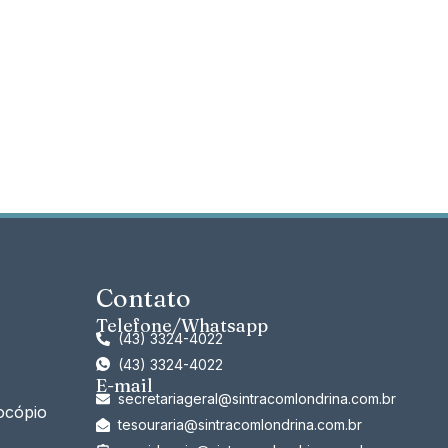
Contato
Telefone/Whatsapp
(43) 3324-4022
(43) 3324-4022
E-mail
secretariageral@sintracomlondrina.com.br
ocópio
tesouraria@sintracomlondrina.com.br