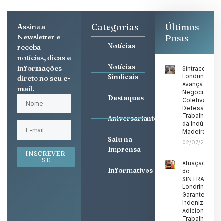
Categorias
Últimos
Assine a
Newsletter e
Posts
Notícias
receba
notícias, dicas e
Notícias
informações
Sintracom
Sindicais
Londrina
direto no seu e-
Avança nas
mail.
Negociaçõe
Destaques
Coletivas em
Defesa dos
Trabalhadore
Aniversariantes
da Indústria 
Madeira
Saiu na
02/07/2026
Imprensa
INSCREVER-
SE
Atuação Firm
Informativos
do
SINTRACOM
Londrina
Garante
Indenização
Adicional a
Trabalhadore