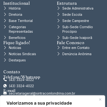
Institucional
Estrutura
História
Sede Administrativa
Diretoria
Sede Escola
Base Territorial
Sede Campestre
Categorias
Sub-Sede Cornélio
Representadas
Procópio
Benefícios
Sub-Sede Ivaiporã
Fique ligado!
Fale Conosco
Notícias
Entre em Contato
Notícias Sindicais
Denúncia Anônima
Destaques
Contato
Telefone/Whatsapp
(43) 3324-4022
(43) 3324-4022
E-mail
secretariageral@sintracomlondrina.com.br
tesouraria@sintracomlondrina.com.br
Valorizamos a sua privacidade
presidencia@sintracomlondrina.com.br