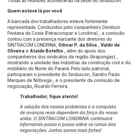
Todas as reuniões acontecerão na sede do Sinduscon
.
Quem esteve lá por você
A bancada dos trabalhadores esteve fortemente
representada.
Conduzidos pelo companheiro Denilson
Pestana da Costa (Fetraconspar e Londrina)
, a comissão
contou com a presença marcante dos diretores do
SINTRACOM LONDRINA,
Gilmar P. da Silva
,
Valdir de
Oliveira
e
Ataíde Botelho
, além do apoio dos
companheiros dos sindicatos da região (Arapongas)
,
mostrando a unidade das indústrias da construção civil e do
mobiliário do Norte do Paraná
.
Pelo lado patronal,
participaram o presidente do Sinduscon, Sandro Paulo
Marques de Nóbrega
, e o presidente da comissão de
negociação, Ricardo Ferreira
.
Trabalhador, fique atento!
A solução dos nossos problemas e a conquista
de avanços reais dependem da força da nossa
união. O SINTRACOM LONDRINA continuará
informando passo a passo sobre os rumos das
negociações. Juntos somos mais fortes!