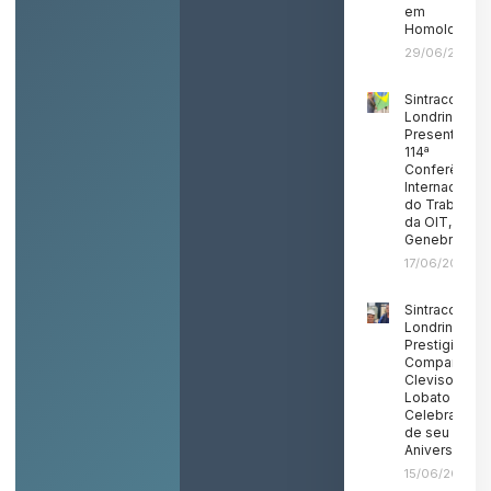
em
Homologaçã
29/06/2026
Sintracom
Londrina
Presente na
114ª
Conferência
Internacional
do Trabalho
da OIT, em
Genebra
17/06/2026
Sintracom
Londrina
Prestigia o
Companheir
Clevison
Lobato em
Celebração
de seu
Aniversário
15/06/2026