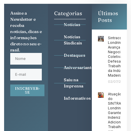
Categorias
Últimos
Assine a
Newsletter e
Posts
Notícias
receba
notícias, dicas e
Notícias
informações
Sintracom
Sindicais
Londrina
direto no seu e-
Avança nas
mail.
Negociaçõe
Destaques
Coletivas em
Defesa dos
Trabalhadore
Aniversariantes
da Indústria 
Madeira
Saiu na
02/07/2026
Imprensa
INSCREVER-
SE
Atuação Firm
Informativos
do
SINTRACOM
Londrina
Garante
Indenização
Adicional a
Trabalhadore