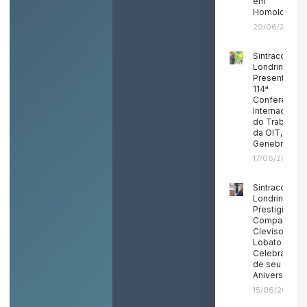
em
Homologaçã
29/06/2026
Sintracom
Londrina
Presente na
114ª
Conferência
Internacional
do Trabalho
da OIT, em
Genebra
17/06/2026
Sintracom
Londrina
Prestigia o
Companheir
Clevison
Lobato em
Celebração
de seu
Aniversário
15/06/2026