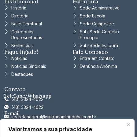
Institucional
Estrutura
História
Sede Administrativa
Diretoria
Sede Escola
Base Territorial
Sede Campestre
Categorias
Sub-Sede Cornélio
Representadas
Procópio
Benefícios
Sub-Sede Ivaiporã
Fique ligado!
Fale Conosco
Notícias
Entre em Contato
Notícias Sindicais
Denúncia Anônima
Destaques
Contato
Telefone/Whatsapp
(43) 3324-4022
(43) 3324-4022
E-mail
secretariageral@sintracomlondrina.com.br
tesouraria@sintracomlondrina.com.br
Valorizamos a sua privacidade
presidencia@sintracomlondrina.com.br